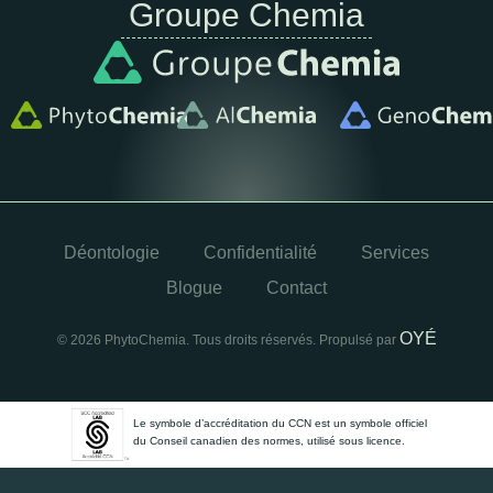
Groupe Chemia
Déontologie
Confidentialité
Services
Blogue
Contact
OYÉ
© 2026 PhytoChemia. Tous droits réservés. Propulsé par
Le symbole d’accréditation du CCN est un symbole officiel
du Conseil canadien des normes, utilisé sous licence.