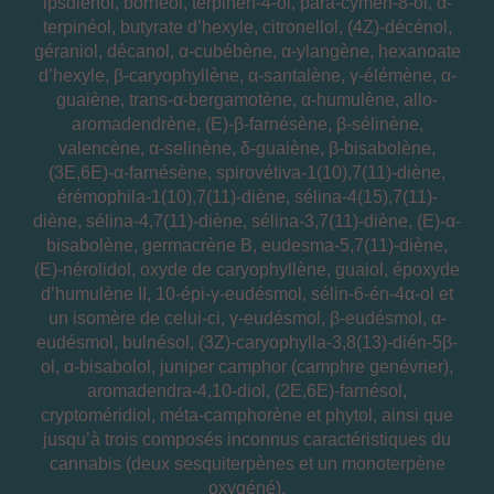
ipsdiénol, bornéol, terpinén-4-ol, para-cymén-8-ol, α-
terpinéol, butyrate d’hexyle, citronellol, (4Z)-décénol,
géraniol, décanol, α-cubéb
è
ne, α-ylang
è
ne, hexanoate
d’hexyle, β-caryophyll
è
ne, α-santal
è
ne, γ-élém
è
ne, α-
guaiène, trans-α-bergamot
è
ne, α-humul
è
ne, allo-
aromadendr
è
ne, (E)-β-farnésène, β-sélin
è
ne,
valenc
è
ne, α-selin
è
ne, δ-guai
è
ne, β-bisabol
è
ne,
(3E,6E)-α-farnés
è
ne, spirovétiva-1(10),7(11)-di
è
ne,
érémophila-1(10),7(11)-di
è
ne, sélina-4(15),7(11)-
di
è
ne, sélina-4,7(11)-di
è
ne, sélina-3,7(11)-diène, (E)-α-
bisabolène, germacr
è
ne B, eudesma-5,7(11)-di
è
ne,
(E)-nérolidol, oxyde de caryophyll
è
ne, guaiol, époxyde
d’humul
è
ne II, 10-épi-γ-eudésmol, sélin-6-én-4α-ol et
un isomère de celui-ci, γ-eudésmol, β-eudésmol, α-
eudésmol, bulnésol, (3Z)-caryophylla-3,8(13)-dién-5β-
ol, α-bisabolol, juniper camphor (camphre genévrier),
aromadendra-4,10-diol, (2E,6E)-farnésol,
cryptoméridiol, méta-camphorène et phytol, ainsi que
jusqu’à trois composés inconnus caractéristiques du
cannabis (deux sesquiterpènes et un monoterpène
oxygéné).