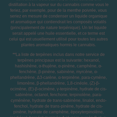
distillation à la vapeur sur du cannabis comme vous le
feriez, par exemple, pour de la menthe poivrée, vous
seriez en mesure de condenser un liquide organique
et aromatique qui contiendrait les composés volatils
(principalement de nature terpénique). Un tel liquide
serait appelé une huile essentielle, et ce terme est
celui qui est usuellement utilisé pour toutes les autres
plantes aromatiques hormis le cannabis.
**La liste de terpènes inclus dans notre service de
terpènes principaux est la suivante: hexanol,
hashishène, α-thuj
è
ne, α-pin
è
ne, camph
è
ne, α-
fench
è
ne, β-pin
è
ne, sabin
è
ne, myrc
è
ne, α-
phellandr
è
ne, Δ3-car
è
ne, α-terpin
è
ne, para-cym
è
ne,
limon
è
ne, β-phellandr
è
ne, 1,8-cinéole, (Z)-β-
ocim
è
ne, (E)-β-ocim
è
ne, γ-terpin
è
ne, hydrate de cis-
sabin
è
ne, octanol, fenchone, terpinol
è
ne, para-
cymén
è
ne, hydrate de trans-sabin
è
ne, linalol, endo-
fenchol, hydrate de trans-pin
è
ne, hydrate de cis-
pin
è
ne, hydrate de camph
è
ne, époxyterpinol
è
ne,