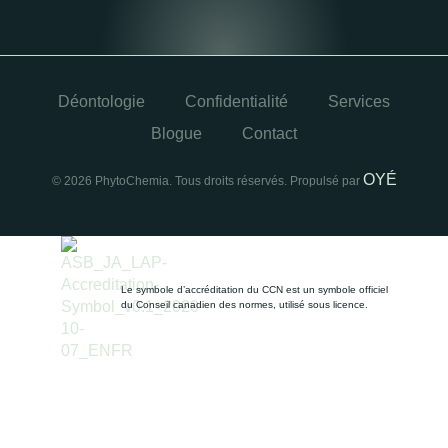
Déontologie
Confidentialité
Services
Blogue
Contact
OYÉ
© 2026 PhytoChemia. Tous droits réservés. Propulsé par
Le symbole d’accréditation du CCN est un symbole officiel
du Conseil canadien des normes, utilisé sous licence.