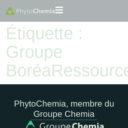
Étiquette :
Groupe
BoréaRessourc
PhytoChemia, membre du
Groupe Chemia