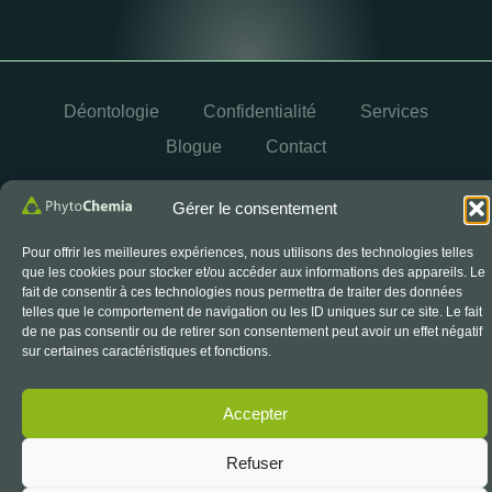
Déontologie
Confidentialité
Services
Blogue
Contact
OYÉ
© 2026 PhytoChemia. Tous droits réservés. Propulsé par
Gérer le consentement
Pour offrir les meilleures expériences, nous utilisons des technologies telles
que les cookies pour stocker et/ou accéder aux informations des appareils. Le
Le symbole d’accréditation du CCN est un symbole officiel
fait de consentir à ces technologies nous permettra de traiter des données
du Conseil canadien des normes, utilisé sous licence.
telles que le comportement de navigation ou les ID uniques sur ce site. Le fait
de ne pas consentir ou de retirer son consentement peut avoir un effet négatif
sur certaines caractéristiques et fonctions.
Accepter
Refuser