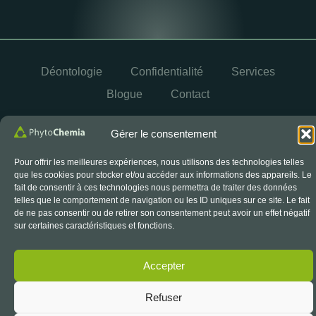
Déontologie
Confidentialité
Services
Blogue
Contact
OYÉ
© 2026 PhytoChemia. Tous droits réservés. Propulsé par
Gérer le consentement
Pour offrir les meilleures expériences, nous utilisons des technologies telles
que les cookies pour stocker et/ou accéder aux informations des appareils. Le
Le symbole d’accréditation du CCN est un symbole officiel
fait de consentir à ces technologies nous permettra de traiter des données
du Conseil canadien des normes, utilisé sous licence.
telles que le comportement de navigation ou les ID uniques sur ce site. Le fait
de ne pas consentir ou de retirer son consentement peut avoir un effet négatif
sur certaines caractéristiques et fonctions.
Accepter
Refuser