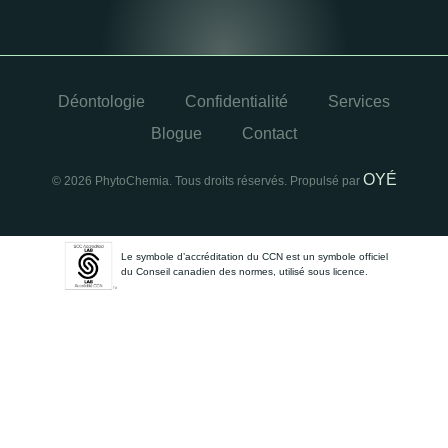
Déontologie
Confidentialité
Services
Blogue
Contact
OYÉ
© 2026 PhytoChemia. Tous droits réservés. Propulsé par
Le symbole d’accréditation du CCN est un symbole officiel
du Conseil canadien des normes, utilisé sous licence.