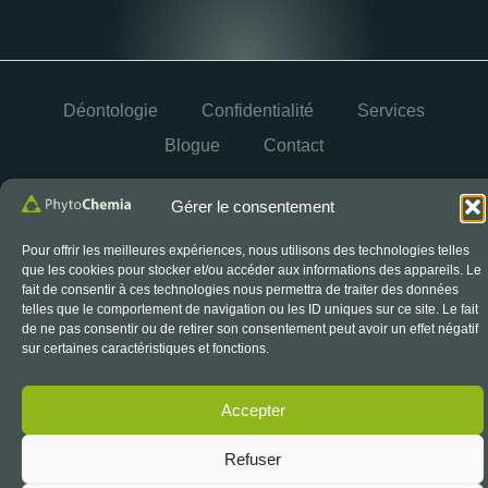
Déontologie
Confidentialité
Services
Blogue
Contact
OYÉ
© 2026 PhytoChemia. Tous droits réservés. Propulsé par
Gérer le consentement
Pour offrir les meilleures expériences, nous utilisons des technologies telles
que les cookies pour stocker et/ou accéder aux informations des appareils. Le
Le symbole d’accréditation du CCN est un symbole officiel
fait de consentir à ces technologies nous permettra de traiter des données
du Conseil canadien des normes, utilisé sous licence.
telles que le comportement de navigation ou les ID uniques sur ce site. Le fait
de ne pas consentir ou de retirer son consentement peut avoir un effet négatif
sur certaines caractéristiques et fonctions.
Accepter
Refuser