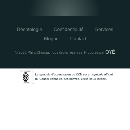
Déontologie
Confidentialité
Services
Blogue
Contact
OYÉ
© 2026 PhytoChemia. Tous droits réservés. Propulsé par
Le symbole d’accréditation du CCN est un symbole officiel
du Conseil canadien des normes, utilisé sous licence.