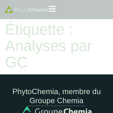
Étiquette :
Analyses par
GC
PhytoChemia, membre du
Groupe Chemia