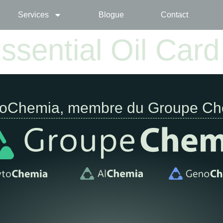
Services
Blogue
Contact
ssential Oil Card
toChemia, membre du Groupe Ch