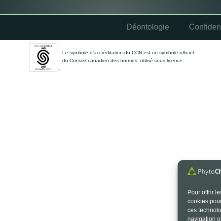
Déontologie
Confident
Le symbole d’accréditation du CCN est un symbole officiel
du Conseil canadien des normes, utilisé sous licence.
Pour offrir 
cookies pour
ces technolo
navigation ou