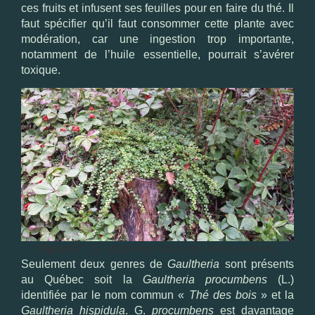
ces fruits et infusent ses feuilles pour en faire du thé. Il
faut spécifier qu’il faut consommer cette plante avec
modération, car une ingestion trop importante,
notamment de l’huile essentielle, pourrait s’avérer
toxique.
Figure 2 :
G. hispidulas dans son milieu naturel.
Seulement deux genres de
Gaultheria
sont présents
au Québec soit la
Gaultheria procumbens
(L.)
identifiée par le nom commun «
Thé des bois
» et la
Gaultheria hispidula
. G.
procumbens
est davantage