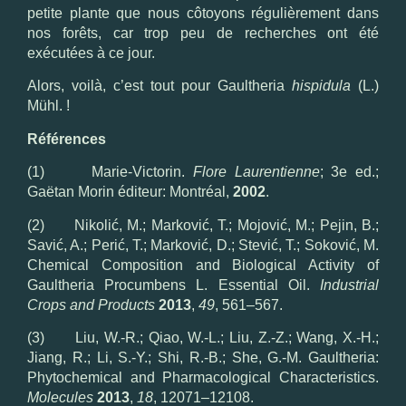
petite plante que nous côtoyons régulièrement dans
nos forêts, car trop peu de recherches ont été
exécutées à ce jour.
Alors, voilà, c’est tout pour Gaultheria
hispidula
(L.)
Mühl. !
Références
(1) Marie-Victorin.
Flore Laurentienne
; 3e ed.;
Gaëtan Morin éditeur: Montréal,
2002
.
(2) Nikolić, M.; Marković, T.; Mojović, M.; Pejin, B.;
Savić, A.; Perić, T.; Marković, D.; Stević, T.; Soković, M.
Chemical Composition and Biological Activity of
Gaultheria Procumbens L. Essential Oil.
Industrial
Crops and Products
2013
,
49
, 561–567.
(3) Liu, W.-R.; Qiao, W.-L.; Liu, Z.-Z.; Wang, X.-H.;
Jiang, R.; Li, S.-Y.; Shi, R.-B.; She, G.-M. Gaultheria:
Phytochemical and Pharmacological Characteristics.
Molecules
2013
,
18
, 12071–12108.