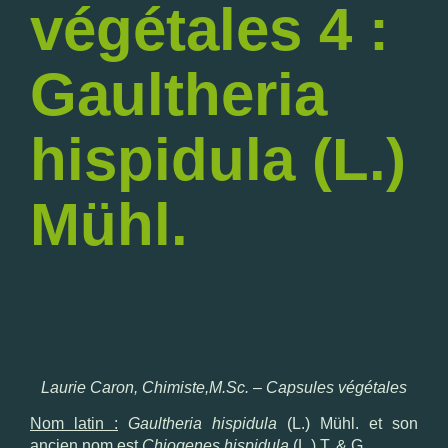
végétales 4 :
Gaultheria
hispidula (L.)
Mühl.
Laurie Caron, Chimiste,M.Sc.
– Capsules végétales
Nom latin :
Gaultheria hispidula
(L.) Mühl. et son
ancien nom est
Chiogenes hispidula
(L.) T. & G.