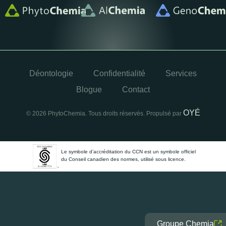
Déontologie
Confidentialité
Services
Blogue
Contact
OYÉ
© 2026 PhytoChemia. Tous droits réservés. Propulsé par
Le symbole d’accréditation du CCN est un symbole officiel
du Conseil canadien des normes, utilisé sous licence.
Groupe Chemia