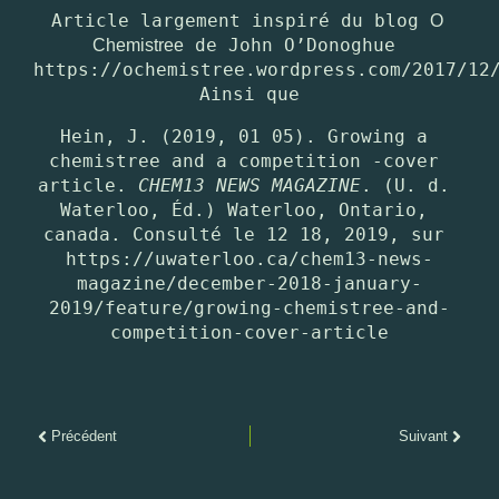
Mini
Chemistree
Article largement inspiré du blog 
O 
Chemistree
de
 de John O’Donoghue 
laboratoire
l’université
Chemistree
Amber
de
https://ochemistree.wordpress.com/2017/12/
(Irelande)
Grandfield
Ainsi que
(
USA)
Hein, J. (2019, 01 05). Growing a 
chemistree and a competition -cover 
article. 
CHEM13 NEWS MAGAZINE
. (U. d. 
Waterloo, Éd.) Waterloo, Ontario, 
canada. Consulté le 12 18, 2019, sur 
https://uwaterloo.ca/chem13-news-
magazine/december-2018-january-
2019/feature/growing-chemistree-and-
competition-cover-article
Précédent
Suivant