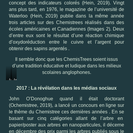
concept des indicateurs colorés (Hein, 2019). Vingt
ans plus tard, en 1976, le magazine de l’université de
Waterloo (Hein, 2019) publie dans la même année
trois articles sur des Chemistrees réalisés dans des
écoles américaines et Canadiennes (Images 2). Deux
d’entre eux sont le résultat d’une réaction chimique
d’oxydoréduction entre le cuivre et l’argent pour
obtenir des sapins argentés .
Il semble donc que les ChemisTrees soient issus
d’une tradition éducative et ludique dans les milieux
scolaires anglophones.
Image
Image
2
2b
2017 : La révélation dans les médias sociaux
a:
:
ChemisTree
ChemisTree
John O’Donoghue quand il était doctorant
réalisé
réalisé
(Ochemistree, 2019), a lancé un concours en ligne sur
par
par
une
des
le thème du Chemistree ces dernières années . En se
classe
élèves
basant sur cinq catégories allant de l’arbre en
de
en
papier/poster aux arbres en nanoparticules, il décerne
secondaire
Ontario
de
(1976)
en décembre des prix parmi les arbres publiés sous le