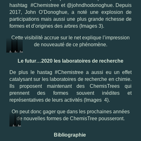
Pensylvannie
hashtag #Chemistree et @johndhodonoghue. Depuis
dans
2017, John O’Donoghue, a noté une explosion de
une
boite
participations mais aussi une plus grande richesse de
de
formes et d’origines des arbres (Images 3).
Petri
par
Cette visibilité accrue sur le net explique l’impression
oxydoréduction
de nouveauté de ce phénomène.
(1976)
Image
Image
Image
Image
3a
3b
3c
3d
Le futur…2020 les laboratoires de recherche
:
:
:
:
Arbre
Arbre
Arbre
ChemisTree
De plus le hastag #Chemistree a aussi eu un effet
de
Origami
conceptuel
réalisé
catalysant sur les laboratoires de recherche en chimie.
Noël
(Ecosse)
(
dans
en
Irelande)
un
Ils proposent maintenant des ChemisTrees qui
cristaux
lycée
prennent des formes souvent inédites et
à
représentatives de leurs activités (Images 4).
Lyon
(
On peut donc gager que dans les prochaines années
France)
de nouvelles formes de ChemisTree pousseront.
Image
Image
4a
4b
Bibliographie
:
: