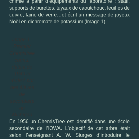
chimie à partir d’équipements du laboratoire : statif,
supports de burettes, tuyaux de caoutchouc, feuilles de
cuivre, laine de verre…et écrit un message de joyeux
Noël en dichromate de potassium (Image 1).
Image 1 :
Premier
Chemistree
connu,
datant de
1940 et
réalisé par
des élèves
de
secondaire
au
Michigan
En 1956 un ChemisTree est identifié dans une école
secondaire de l’IOWA. L’objectif de cet arbre était
selon l’enseignant A. W. Sturges d’introduire le