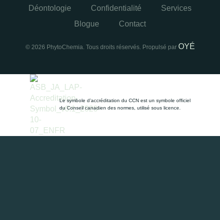
Déontologie
Confidentialité
Services
Blogue
Contact
OYÉ
© 2026 PhytoChemia. Tous droits réservés. Propulsé par
Le symbole d’accréditation du CCN est un symbole officiel
du Conseil canadien des normes, utilisé sous licence.