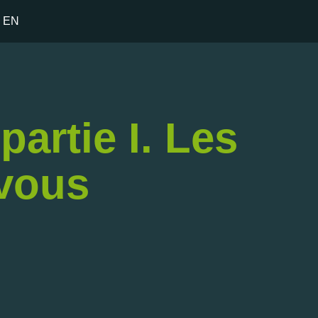
EN
partie I. Les
 vous