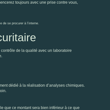
mencerez toujours avec une prise contre vous,
le de se procurer à
l’interne.
uritaire
 contrôle de la qualité avec un laboratoire
e
.
ment dédié à la réalisation d’analyses chimiques.
oin.
able que ce montant sera bien inférieur à ce que